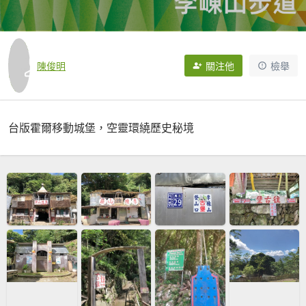
陳俊明
關注他
檢舉
台版霍爾移動城堡，空靈環繞歷史秘境