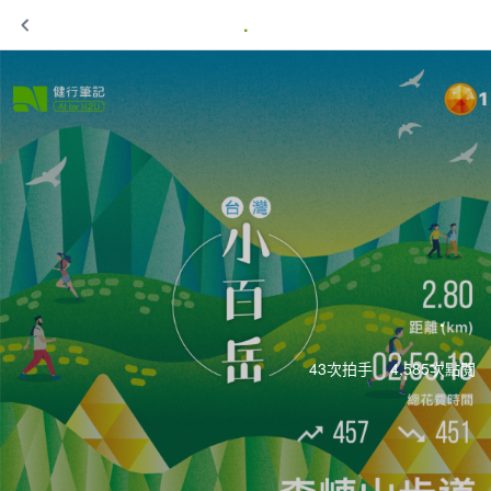
.
.
43次拍手
4,585次點閱