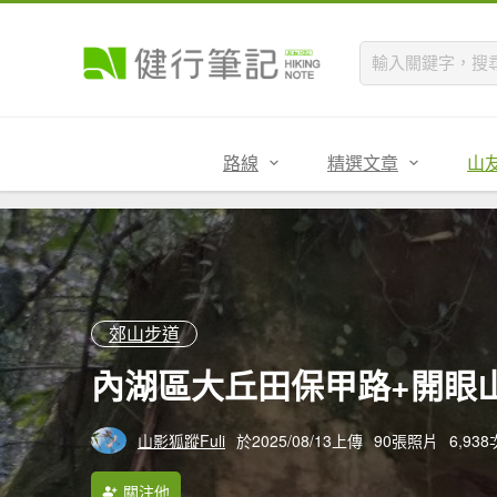
路線
精選文章
山
郊山步道
內湖區大丘田保甲路+開眼山
山影狐蹤Fuli
於2025/08/13上傳
90張照片
6,93
關注他