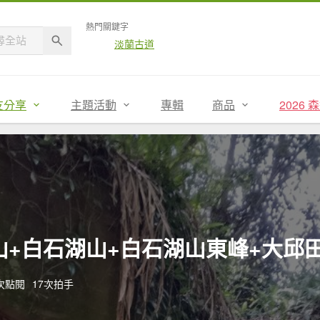
熱門關鍵字
淡蘭古道
友分享
主題活動
專輯
商品
2026
+白石湖山+白石湖山東峰+大邱
8次點閱
17次拍手