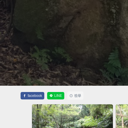
facebook
LINE
檢舉