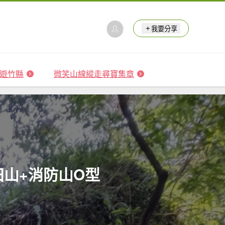
我要分享
 森遊竹縣
微笑山線縱走尋寶集章
田山+消防山O型