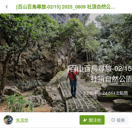
[百山百鳥尋旅-02/15] 2025_0809 社頂自然公園步道
[百山百鳥尋旅-02/15] 
社頂自然公
3次拍手
24,564次點閱
朱清榮
關注他
檢舉