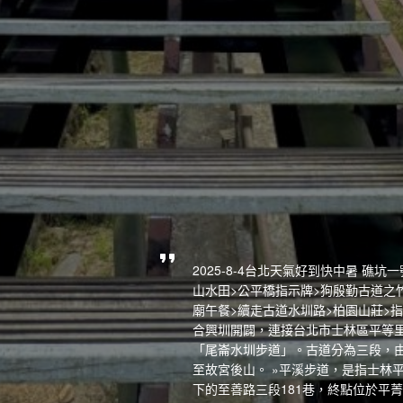
2025-8-4台北天氣好到快中暑 礁
山水田>公平橋指示牌>狗殷勤古道之竹
廟午餐>續走古道水圳路>柏園山莊>指
合興圳開闢，連接台北市士林區平等
「尾崙水圳步道」。古道分為三段，由
至故宮後山。 »平溪步道，是指士林
下的至善路三段181巷，終點位於平菁