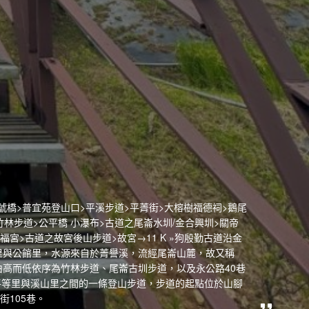
坑一號橋>普宜苑登山口>平溪步道>平菁街>大榕樹福德祠>鵝尾
林步道>公平橋 小瀑布>古道之尾崙水圳/金合興圳>關帝
福宮>古道之故宮後山步道>故宮→11 K »狗殷勤古道沿金
里與公館里，水源來自於菁譽溪，流經尾崙山麓，故又稱
高而低依序為竹林步道、尾崙古圳步道，以及永公路40巷
平等里與溪山里之間的一條登山步道，步道的起點位於山腳
街105巷。