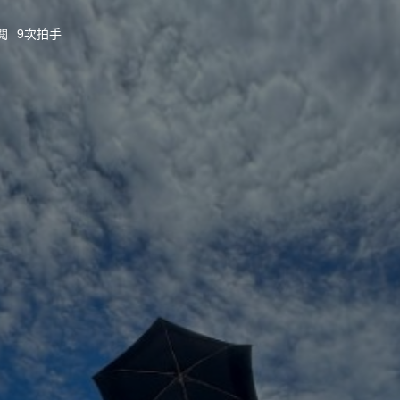
閱
9次拍手