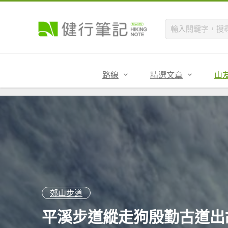
路線
精選文章
山
郊山步道
平溪步道縱走狗殷勤古道出