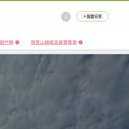
我要分享
 森遊竹縣
微笑山線縱走尋寶集章