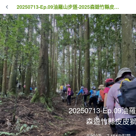
20250713-Ep.09油羅山步道-2025森遊竹縣皮皮獅探險隊
20250713-Ep.09油
森遊竹縣皮皮
0次拍手
7,154次點閱