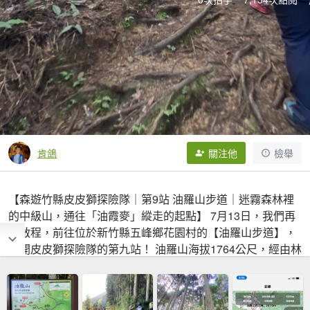
肯鴿
關注他
檢舉
【森遊竹縣皮皮獅探險隊｜第9站 油羅山步道｜迷霧森林裡
的中級山，通往「油霞麥」縱走的起點】 7月13日，我們再
度啟程，前往位於新竹縣五峰鄉花園村的【油羅山步道】，
展開皮皮獅探險隊的第九站！ 油羅山海拔1764公尺，經由林
務局規劃的羅山林道北線進入，林道全長15公里，小車可直
達第一登山口。起登後一路由杉木林圍繞，山徑緩陡交錯，
步行約1.5~2小時即可登頂。山頂展望受限，但在天氣晴朗