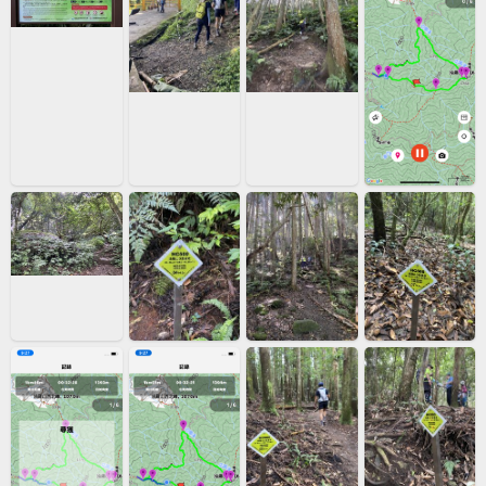
時，仍可望見油霞稜線與大霸群峰的壯麗輪廓。 油羅山也是
著名的「油霞麥」中級山縱走的起點，後段可續行霞山、麥
巴來山，路線艱難，僅適合具經驗山友挑戰。 此行選擇由三
叉路口下切至第二登山口，再步行羅山林道回起點，體驗完