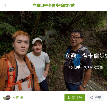
立霧山得卡倫步道認證點
立霧山得卡倫步
1次拍手
3,992次點閱
杜明德
關注他
檢舉