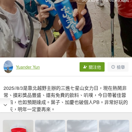
Yuander Yun
關注他
檢舉
2025//8/3是靠北越野主辦的三進七星山女力日，現在熱鬧非
常、摸彩獎品豐盛、還有免費的飲料、叭噗，今日帶著佳蓉
破四，也如預期達成。葉子、加慶也破個人PB。非常好玩的
一天，明年一定要再來。