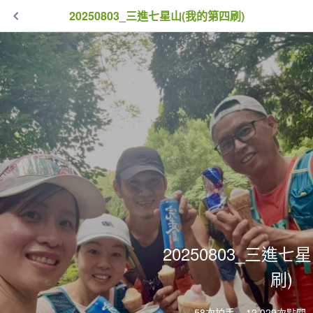
20250803_三進七星山(我的第四刷)
20250803_三進
刷)
58次拍手
12,029次點閱