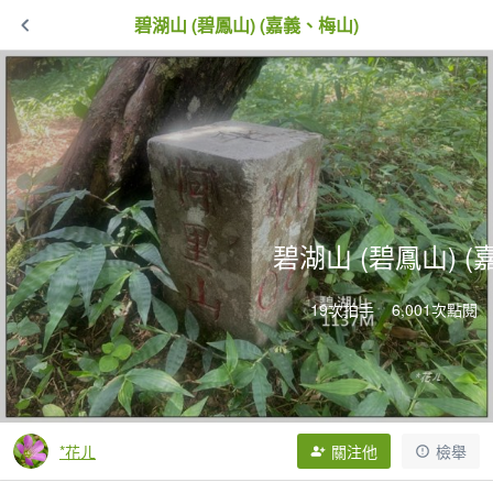
碧湖山 (碧鳳山) (嘉義、梅山)
碧湖山 (碧鳳山) 
19次拍手
6,001次點閱
*花ㄦ
關注他
檢舉