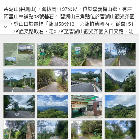
碧湖山(碧鳳山)，海拔高1137公尺，位於嘉義梅山鄉，有座
阿里山林補點08號基石。 碧湖山三角點位於碧湖山觀光茶園
旁，登山口於電桿「龍眼53分13」旁龍柏苗圃內。 從嘉151
線2.7K處叉路取右，走0.7K至碧湖山觀光茶園入口叉路，陡
上0.15K至登山口。