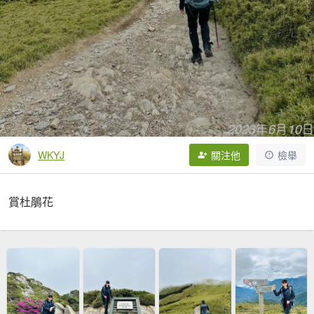
WKYJ
關注他
檢舉
賞杜鵑花