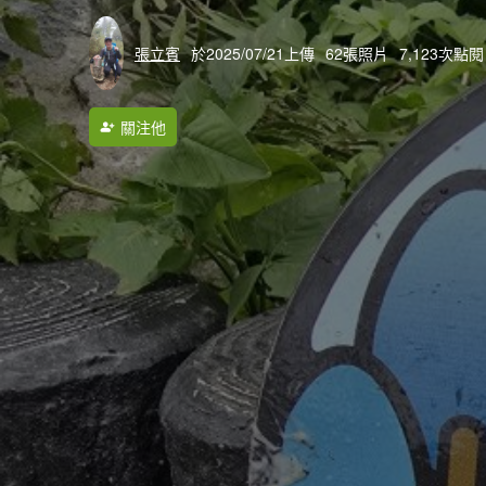
張立賓
於2025/07/21上傳
62張照片
7,123次點閱
關注他