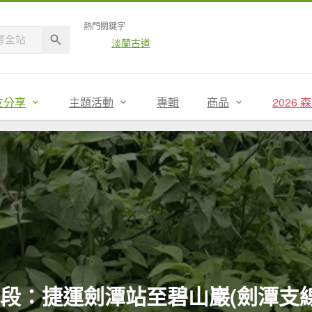
熱門關鍵字
淡蘭古道
友分享
主題活動
專輯
商品
2026
走第五段：捷運劍潭站至碧山巖(劍潭支線