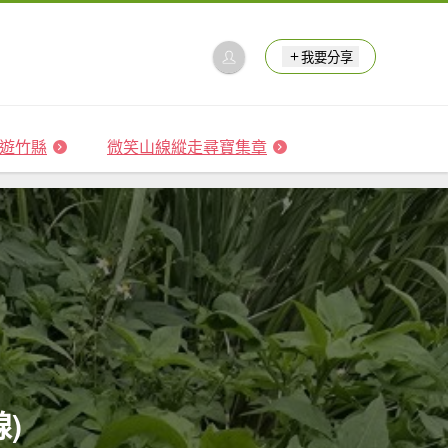
我要分享
 森遊竹縣
微笑山線縱走尋寶集章
)