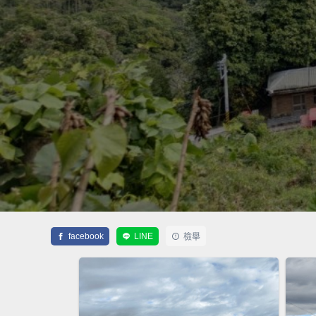
facebook
LINE
檢舉