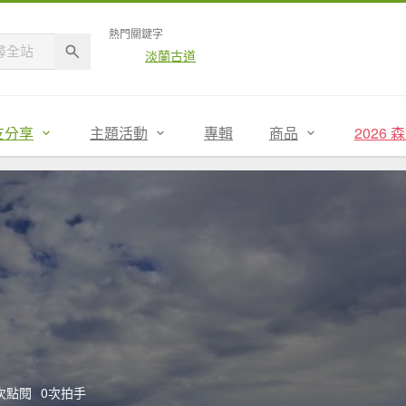
熱門關鍵字
淡蘭古道
友分享
主題活動
專輯
商品
2026
2次點閱
0次拍手