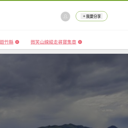
我要分享
 森遊竹縣
微笑山線縱走尋寶集章