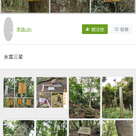
李靖/Jin
關注他
檢舉
水雲三星