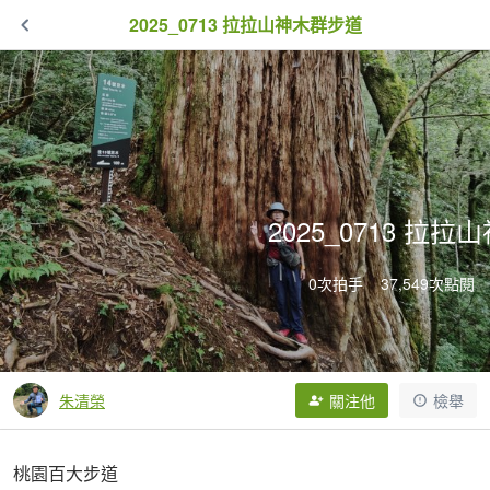
2025_0713 拉拉山神木群步道
2025_0713 拉
0次拍手
37,549次點閱
朱清榮
關注他
檢舉
桃園百大步道