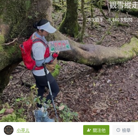
觀雪縱
0次拍手
6,440次點閱
小亭ㄦ
關注他
檢舉