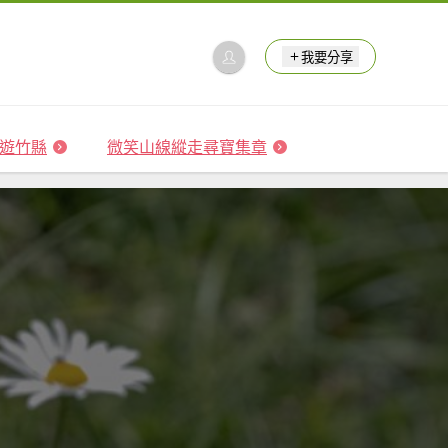
我要分享
 森遊竹縣
微笑山線縱走尋寶集章