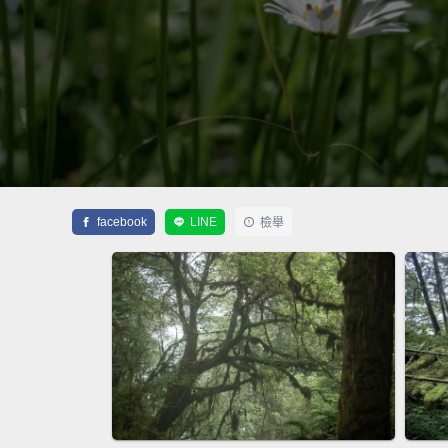
facebook
LINE
檢舉