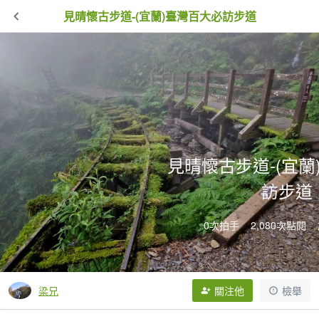
見晴懷古步道-(宜蘭)臺灣百大必訪步道
見晴懷古步道-(宜蘭
訪步道
0次拍手
2,080次點閱
梁兄
關注他
檢舉