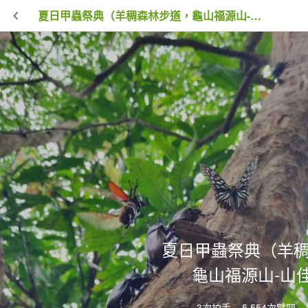
夏日甲蟲祭典（羊稠森林步道，龜山福源山-山佳車站）
夏日甲蟲祭典（羊
龜山福源山-山
3次拍手
5,554次點閱