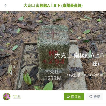
大克山 南稜線A上B下 (卓蘭最高峰)
大克山 南稜線A上B
峰)
14次拍手
8,766次點閱
*花ㄦ
關注他
檢舉