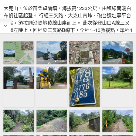
大克山，位於苗栗卓蘭鎮，海拔高1233公尺，由稜線南端白
布帆社區起登。 行經三叉路、大克山南峰、砲台遺址等平台
據點，須拉繩沿陡峭稜線山崖而上。 此次從登山口A線三叉
路取左陡上，回程於三叉路B線下，全程1~13救援點，單程4
公里。