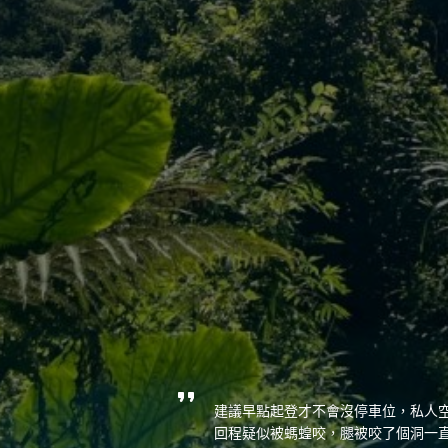
建議早點起登才不會沒停車位，私人空地需
回程疑似被螞蝗咬，腿被咬了個洞一直