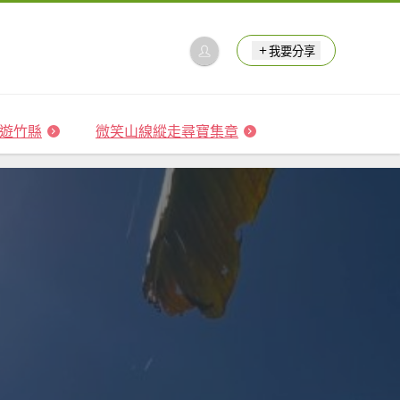
我要分享
 森遊竹縣
微笑山線縱走尋寶集章