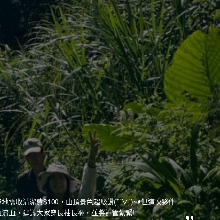
收清潔費$100，山頂景色超級讚(*´∀`)~♥但這次夥伴
流血，建議大家穿長袖長褲，並將褲管紮緊!