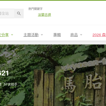
熱門關鍵字
淡蘭古道
友分享
主題活動
專輯
商品
2026
21
閱
57次拍手