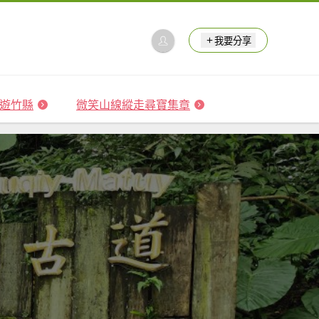
我要分享
 森遊竹縣
微笑山線縱走尋寶集章