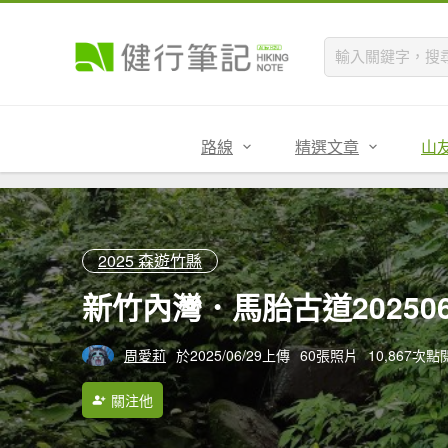
路線
精選文章
山
2025 森遊竹縣
新竹內灣．馬胎古道202506
周愛莉
於2025/06/29上傳
60張照片
10,867次點
關注他