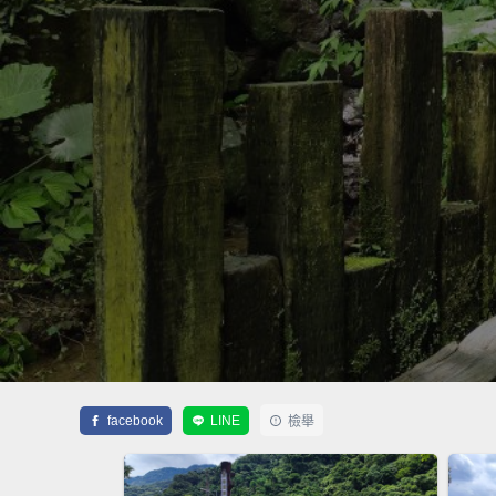
facebook
LINE
檢舉