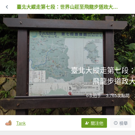
臺北大縱走第七段：世界山莊至飛龍步道政大後山
臺北大縱走第七段
飛龍步道政
0次拍手
3,765次點閱
Tank
關注他
檢舉