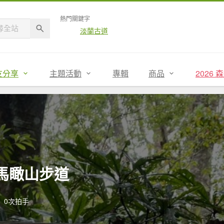
熱門關鍵字
淡蘭古道
友分享
主題活動
專輯
商品
2026
野馬瞰山步道
0次拍手