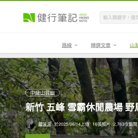
路線
精選文章
山
中級山尋幽
新竹 五峰 雪霸休閒農場 
蘿菠湯
於2025/06/14上傳
16張照片
2,763次點閱