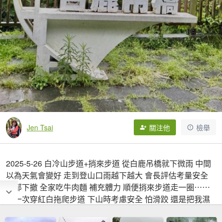
Jen Tsai
關注他
檢舉
2025-5-26 白冷山步道+捎來步道 從白鹿吊橋就下微雨 中間
以為天氣會變好 走到登山口雨越下越大 會長評估考量安全
全部下撤 全家吃牛肉麵 補充體力 順便捎來步道走一圈⋯⋯
第一次穿紅白拖爬步道 下山時考慮安全 怕滑跤 還是把我濕
答答的鞋襪穿回去…. 果然心安平安…..感恩…