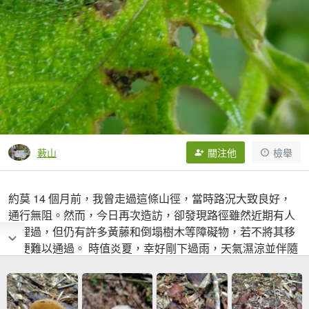
藪山
關注他
檢舉
約莫 14 個月前，我曾走過這條山徑，當時路況大致良好，
通行無阻。然而，今日再次造訪，卻發現路徑雖然近期有人
清理過，但仍有許多黃藤和倒塌樹木等障礙物，若不將其移
除便難以通過。 時值炎夏，幸好剛下過雨，天氣濕涼並伴隨
著薄霧，氣候宜人。但相對地，濕滑的路面和路徑上橫行的
螞蝗，卻讓原本預期中輕鬆的小土堆行程，變得不那麼簡
單。最終，在細雨落下前，這趟充滿挑戰的旅程，在不輕鬆