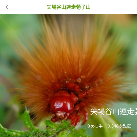
矢場谷山連走勃子山
矢場谷山連走
0次拍手
9,346次點閱