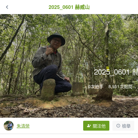
2025_0601 赫威山
2025_0601
0次拍手
8,951次點閱
朱清榮
關注他
檢舉