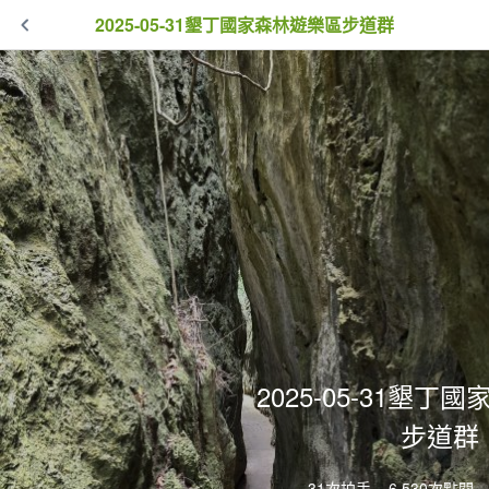
2025-05-31墾丁國家森林遊樂區步道群
2025-05-31墾丁
步道群
31次拍手
6,530次點閱