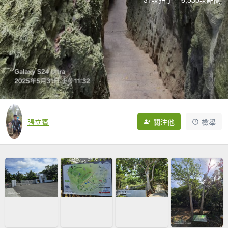
張立賓
關注他
檢舉