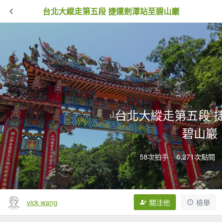
台北大縱走第五段 捷運劍潭站至碧山巖
台北大縱走第五段 
碧山巖
58次拍手
6,271次點閱
vick wang
關注他
檢舉