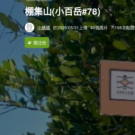
棚集山(小百岳#78)
小螞蟻
於2025/05/31上傳
40張照片
7,198次點閱
關注他