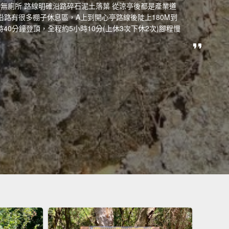
場無廁所 路線明確沿路碎石泥土落葉 從涼亭後都是產業道
沿路有很多棚子休息區，A上到開心亭路線後陡上180M到
40分鐘登頂，全程約5小時10分(上休3次下休2次)腳程慢