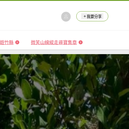
我要分享
 森遊竹縣
微笑山線縱走尋寶集章