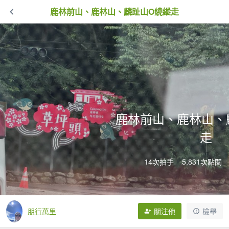
鹿林前山、鹿林山、麟趾山O繞縱走
鹿林前山、鹿林山、
走
14次拍手
5,831次點閱
朋行萬里
關注他
檢舉