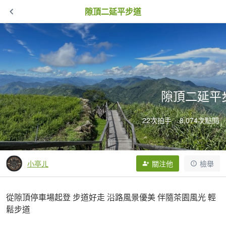
隙頂二延平步道
隙頂二延平
22次拍手
8,074次點閱
小亭ㄦ
關注他
檢舉
從隙頂停車場起登 步道好走 沿路風景優美 伴隨茶園風光 輕
鬆步道