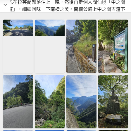
就先在拉芙蘭部落住上一晚，然後再走個人間仙境「中之關
古道」，細細回味一下南橫之美。南橫公路上中之關古道下
O繞10K，全長3.6K，高差約350M。