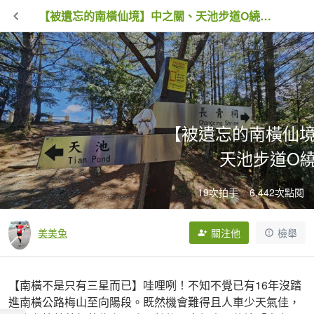
【被遺忘的南橫仙境】中之關、天池步道O繞10K
【被遺忘的南橫仙
天池步道O繞
19次拍手
6,442次點閱
美美兔
關注他
檢舉
【南橫不是只有三星而已】哇哩咧！不知不覺已有16年沒踏
進南橫公路梅山至向陽段。既然機會難得且人車少天氣佳，