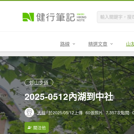
路線
精選文章
山
郊山步道
2025-0512內湖到中社
大叔
於2025/05/12上傳
60張照片
7,357次點閱
關注他