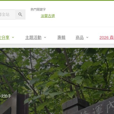
熱門關鍵字
淡蘭古道
友分享
主題活動
專輯
商品
2026
0次拍手