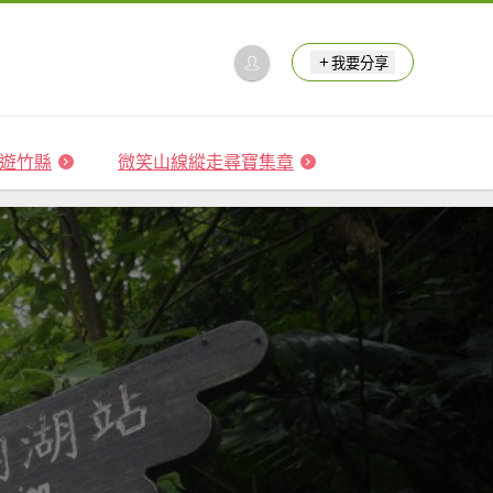
我要分享
 森遊竹縣
微笑山線縱走尋寶集章