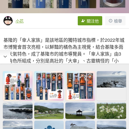
小花
關注他
檢舉
基隆的「傘人家族」是該地區的獨特城市指標，於2022年城
市博覽會首次亮相，以鮮豔的橘色為主視覺，結合基隆多雨
的天氣特色，成了基隆市的城市導覽員。「傘人家族」由3
個角色所組成，分別是高壯的「大傘」、古靈精怪的「小
傘」，以及頭頂雲朵的「小雲」。 06:30出門到捷運忠孝敦
化站 06:50搭上#1579公車至海科館下車07:30 07:58海科館
站起登 12:36基隆轉運站完登 13:00搭上#1550公車至台北
13:30 里程：16.9K 時間：４時37分 前面三支傘人花了約二
個小時，至第八支已花了三小時，還好後面十支傘人就很快
了。