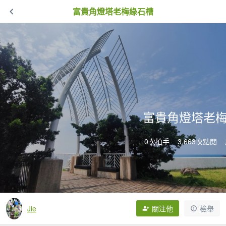
富貴角燈塔老梅綠石槽
富貴角燈塔老
0次拍手
3,663次點閱
Jie
關注他
檢舉