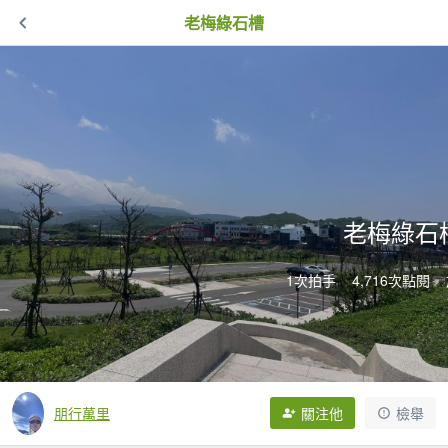
老梅綠石槽
老梅綠石
1次拍手
4,716次點閱
朋行萬里
關注他
檢舉