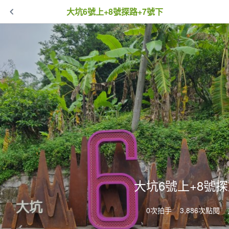
大坑6號上+8號探路+7號下
大坑6號上+8號探
0次拍手
3,886次點閱