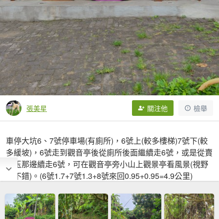
張美星
關注他
檢舉
車停大坑6、7號停車場(有廁所)，6號上(較多樓梯)7號下(較
多緩坡)，6號走到觀音亭後從廁所後面繼續走6號，或是從賣
愛玉那邊續走6號，可在觀音亭旁小山上觀景亭看風景(視野
很不錯)。(6號1.7+7號1.3+8號來回0.95+0.95=4.9公里)