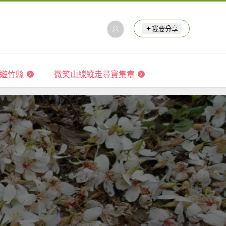
我要分享
 森遊竹縣
微笑山線縱走尋寶集章