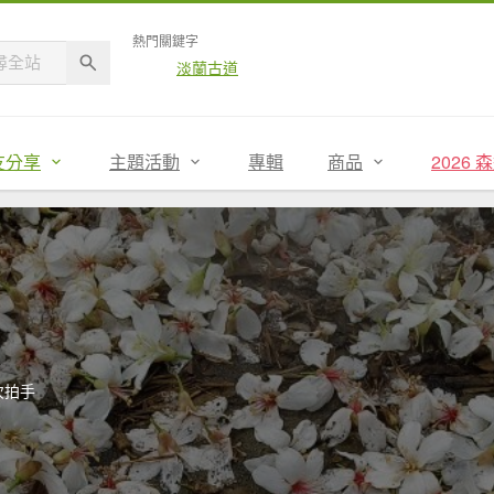
熱門關鍵字
淡蘭古道
友分享
主題活動
專輯
商品
2026
次拍手