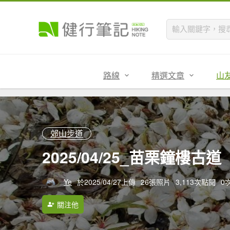
路線
精選文章
山
郊山步道
2025/04/25_苗栗鐘樓古道
Ye
於2025/04/27上傳
26張照片
3,113次點閱
0
關注他