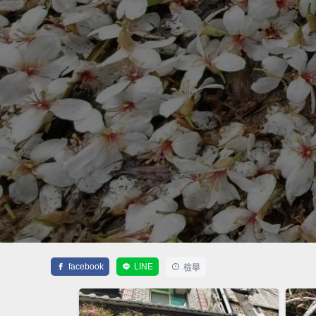
facebook
LINE
檢舉