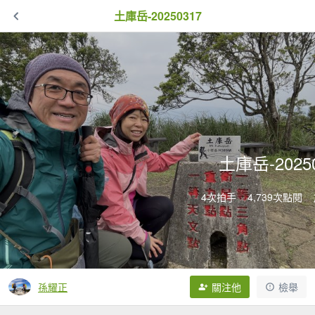
土庫岳-20250317
土庫岳-2025
4次拍手
4,739次點閱
孫耀正
關注他
檢舉