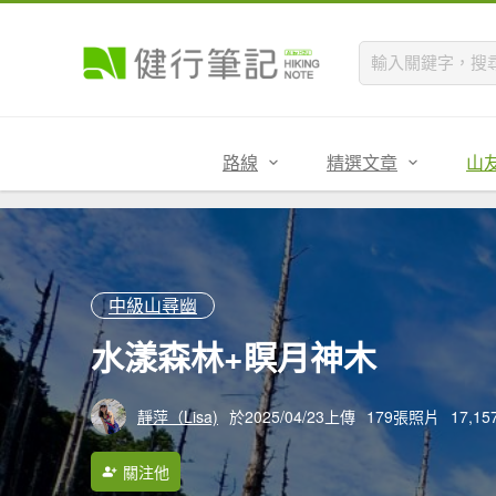
路線
精選文章
山
中級山尋幽
水漾森林+瞑月神木
靜萍（Lisa)
於2025/04/23上傳
179張照片
17,1
關注他