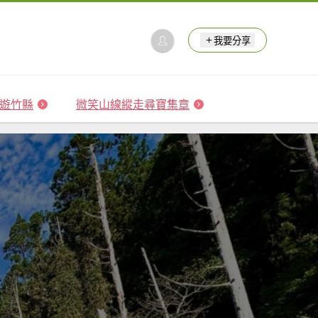
我要分享
 森遊竹縣
微笑山線縱走尋寶集章