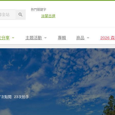
熱門關鍵字
淡蘭古道
友分享
主題活動
專輯
商品
2026
57次點閱
23次拍手