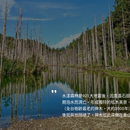
水漾森林是921大地震後，因嘉義石
期泡水而凋亡，形成獨特的枯木美景
（全台樹齡最老的神木，大約3500
後就與世隔絕了，神木從此深鎖在重