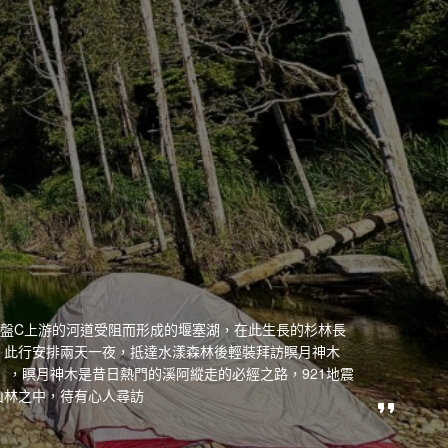
鼓盤C上游的河道受阻而形成的堰塞湖，在此生長的杉林長
，此行安排兩天一夜，抵達水漾森林後輕裝拜訪瞑月神木
年），瞑月神木是昔日熱門的溪阿縱走的必經之路，921地震
山林之中，待有心人尋訪