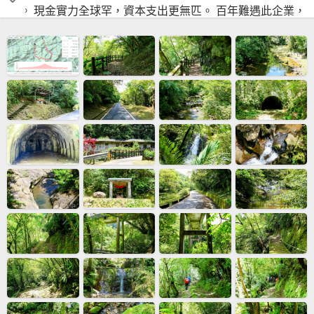
提。 現金實力全球罕，資本支出更無匹。 百年難遇此企業，
悶聲發財真可期。 營利飆升破兆億，廠房投入數萬億。 手握
現金兩兆餘，體質強健誰能比。 刻意壓低毛利率，避開客戶
把價議。 扮豬吃虎真功夫，潛力深藏未盡矣。 耶哀浪潮尚未
歇，工業革命續澎湃。 長線投資好時機，買入莫待花落敗。
縱使高點曾買入，放長眼光終無礙。 手握三百多張股，抱到
二零三零載。 屆時回首應慶幸，莫悔當時買太窄。 小資翻身
絕佳選，耐心持有富自來。