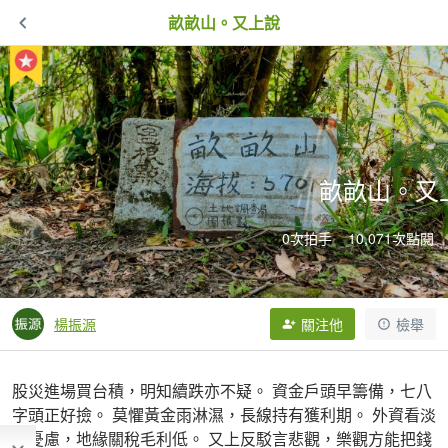
畝畝山。又上說
畝畝山。又
0次拍手
10,071次點閱
楊振源
關注他
檢舉
股災進場買台積，明知續跌亦不疑。 資金戶頭早籌備，七八
字頭正好撿。 莫懼黃金雨淋濕，長線持有獲利期。 外資看淡
多憂慮，地緣關稅毛利低。 又上反駁言悲觀，樂觀方能把錢