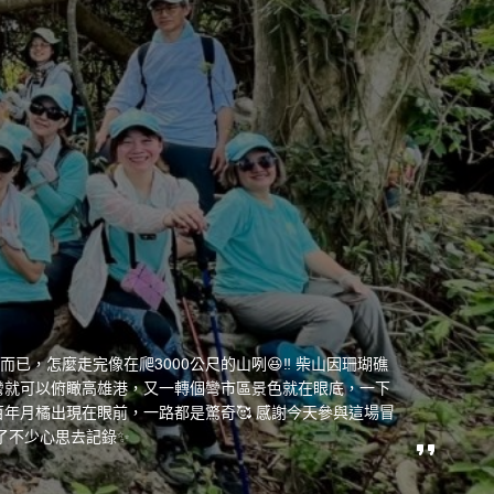
已，怎麼走完像在爬3000公尺的山咧😆‼️ 柴山因珊瑚礁
彎就可以俯瞰高雄港，又一轉個彎市區景色就在眼底，一下
年月橘出現在眼前，一路都是驚奇🥰 感謝今天參與這場冒
花了不少心思去記錄✨