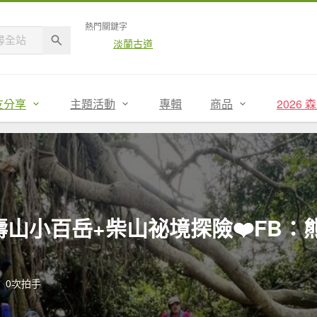
熱門關鍵字
淡蘭古道
友分享
主題活動
專輯
商品
2026
~壽山小百岳+柴山祕境探險❤️FB：
0次拍手