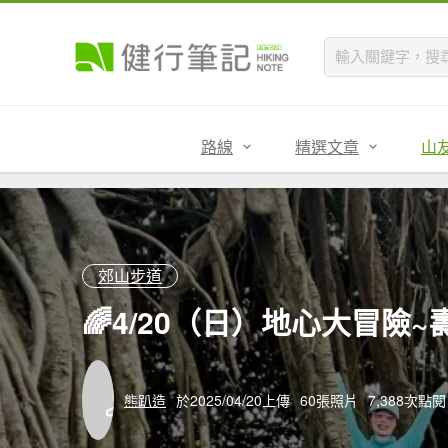
路線
精選文章
山
郊山步道
🌈4/20（日）地心大冒險
熊趴造
於2025/04/20上傳
60張照片
7,388次點閱