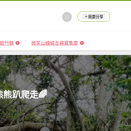
我要分享
 森遊竹縣
微笑山線縱走尋寶集章
熊熊趴爬走🌈