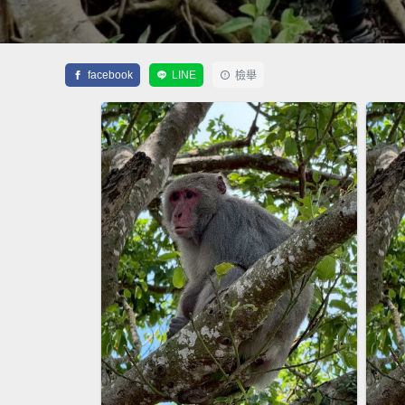
facebook
LINE
檢舉