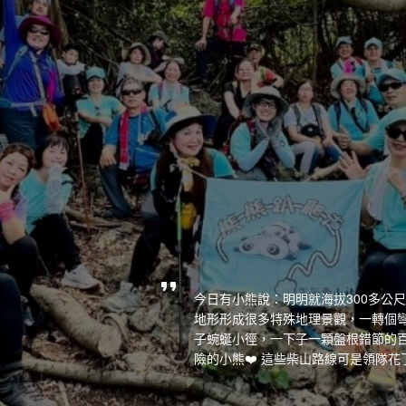
今日有小熊說：明明就海拔300多公尺而
地形形成很多特殊地理景觀，一轉個
子蜿蜒小徑，一下子一顆盤根錯節的百
險的小熊❤️ 這些柴山路線可是領隊