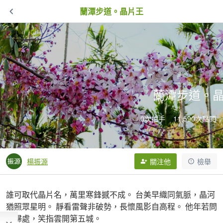
蘭潭步道。晶片王
蘭潭步道。
0次拍手
11,590次點閱
楊振源
關注他
檢舉
誰可取代晶片名，萬里寒鋒撼不成。 台美早織同氣脈，晶河
猶照眾星明。 靜看雷聲非破勢，長懷風影自高程。 他年若問
榮歸處，笑指雲開第五城。