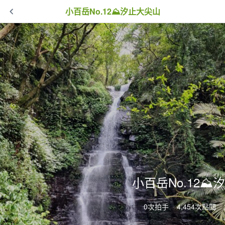
小百岳No.12⛰汐止大尖山
小百岳No.12⛰
0次拍手
4,454次點閱