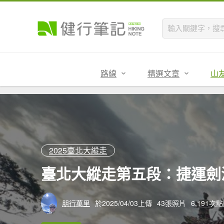
路線
精選文章
山
2025臺北大縱走
臺北大縱走第五段：捷運劍
朋行萬里
於2025/04/03上傳
43張照片
6,191次