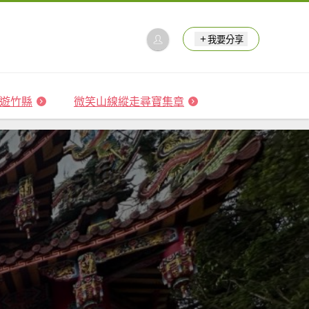
我要分享
 森遊竹縣
微笑山線縱走尋寶集章