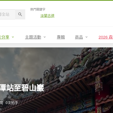
熱門關鍵字
淡蘭古道
友分享
主題活動
專輯
商品
2026
潭站至碧山巖
點閱
0次拍手