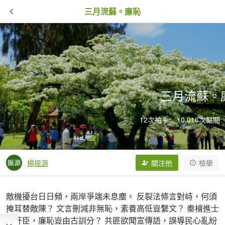
三月流蘇。廉恥
三月流蘇。
12次拍手
10,016次點閱
楊振源
關注他
檢舉
敵機擾台日日頻，兩岸爭端未息塵。 反裂法條言對峙，何須
掩耳替敵陳？ 文言刪減非無恥，素養高低豈繫文？ 秦檜進士
尤奸臣，廉恥豈由古訓分？ 共匪欲聞宣傳語，誤導民心亂紛