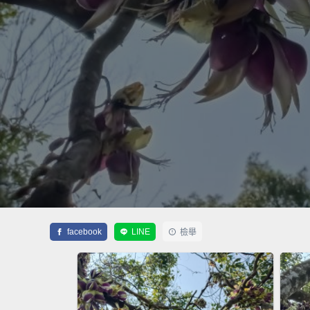
facebook
LINE
檢舉