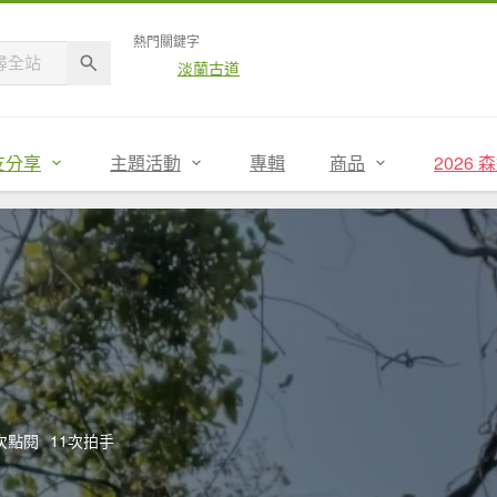
熱門關鍵字
淡蘭古道
友分享
主題活動
專輯
商品
2026
4次點閱
11次拍手