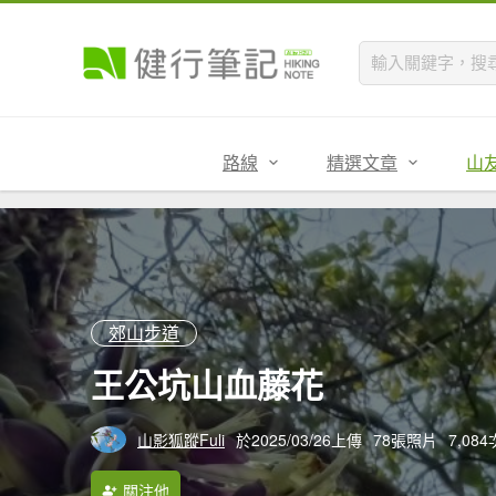
路線
精選文章
山
郊山步道
王公坑山血藤花
山影狐蹤Fuli
於2025/03/26上傳
78張照片
7,08
關注他