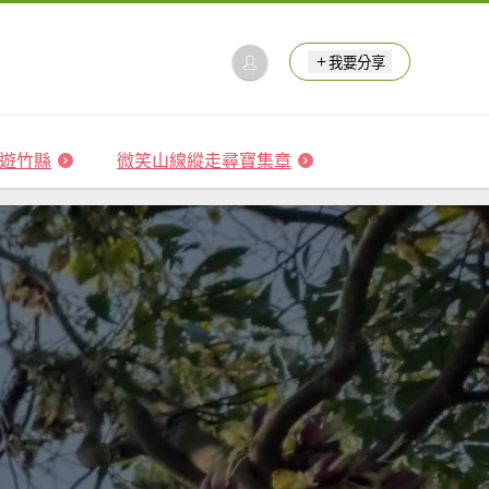
我要分享
 森遊竹縣
微笑山線縱走尋寶集章