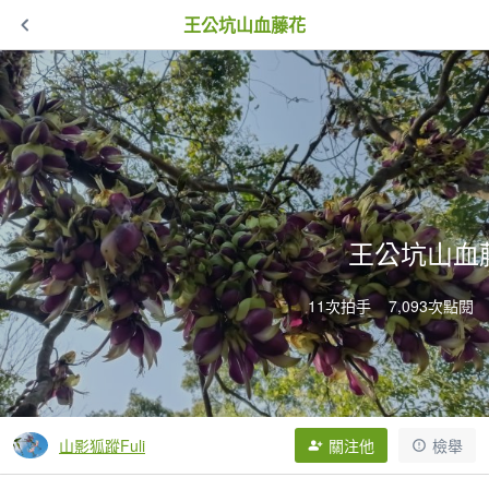
王公坑山血藤花
王公坑山血
11次拍手
7,093次點閱
山影狐蹤Fuli
關注他
檢舉