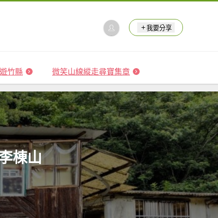
我要分享
 森遊竹縣
微笑山線縱走尋寶集章
李棟山