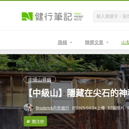
路線
精選文章
山
中級山尋幽
【中級山】隱藏在尖石的神
Broderick戶外旅行
於2025/03/24上傳
57張照片
關注他