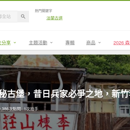
熱門關鍵字
淡蘭古道
友分享
主題活動
專輯
商品
2026
秘古堡，昔日兵家必爭之地，新竹
9,386次點閱
1次拍手