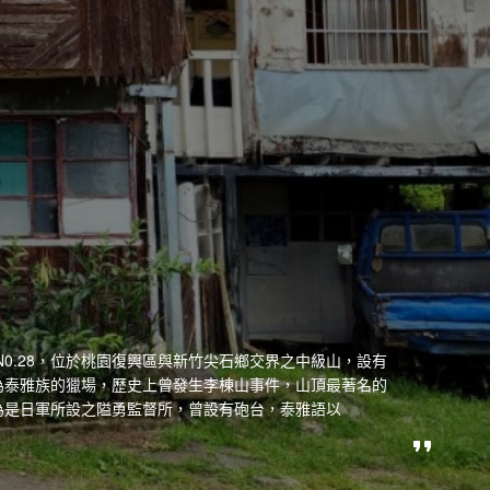
N0.28，位於桃園復興區與新竹尖石鄉交界之中級山，設有
為泰雅族的獵場，歷史上曾發生李棟山事件，山頂最著名的
為是日軍所設之隘勇監督所，曾設有砲台，泰雅語以