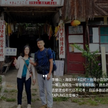
李棟山，海拔1914公尺，台灣小百岳
一等三角點及一等衛星控制點，過去
古堡建成年代已不可考，目前多數認
TAPUNG古堡稱之