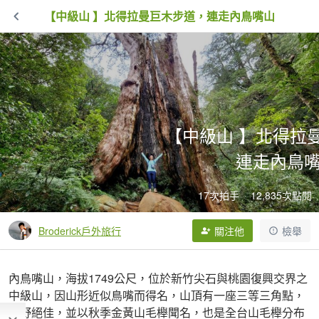
【中級山 】北得拉曼巨木步道，連走內鳥嘴山
【中級山 】北得拉
連走內鳥
17次拍手
12,835次點閱
Broderick戶外旅行
關注他
檢舉
內鳥嘴山，海拔1749公尺，位於新竹尖石與桃園復興交界之
中級山，因山形近似鳥嘴而得名，山頂有一座三等三角點，
視野絕佳，並以秋季金黃山毛櫸聞名，也是全台山毛櫸分布