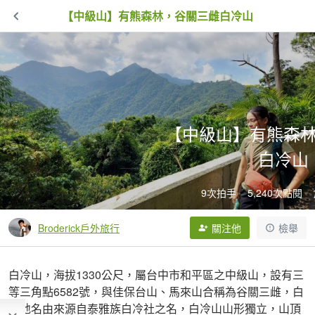
【中級山】有熊森林，谷關三雌白冷山
【中級山】有熊森
白冷山
9次拍手
5,240次點閱
Broderick戶外旅行
關注他
檢舉
白冷山，海拔1330公尺，屬台中市和平區之中級山，設有三
等三角點6582號，與佳保台山、馬來山合稱為谷關三雌，白
冷地名由來源自泰雅族白冷社之名，白冷山山形獨立，山頂