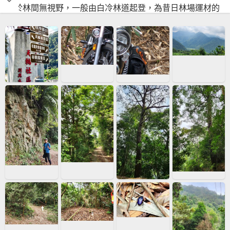
位於林間無視野，一般由白冷林道起登，為昔日林場運材的
台車道，先經過果園，一路上林木豐富、景色秀麗，整體路
況良好，步道前段展望絕佳，能遠望谷關七雄之一的白毛
山，及太郎山，次郎山，阿冷山系等，最後登頂路段為原始
山徑，長約600公尺，需注意有許多刺藤，林道後續能通往
橫嶺山，是有難度的縱走路線